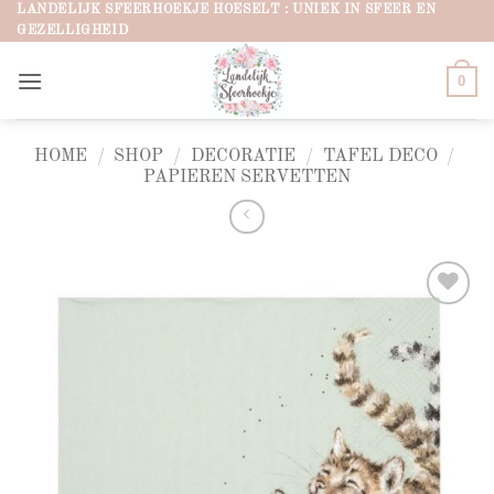
Ga
LANDELIJK SFEERHOEKJE HOESELT : UNIEK IN SFEER EN
GEZELLIGHEID
naar
inhoud
0
HOME
/
SHOP
/
DECORATIE
/
TAFEL DECO
/
PAPIEREN SERVETTEN
Add to
wishlist