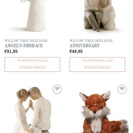
WILLOW TREE BEELDJES
WILLOW TREE BEELDJES
ANGEL’S EMBRACE
ANNIVERSARY
€
31,95
€
49,95
TOEVOEGEN AAN
TOEVOEGEN AAN
WINKELWAGEN
WINKELWAGEN
Add to
Add to
wishlist
wishlist