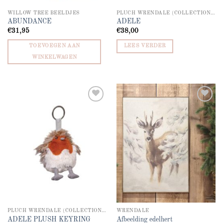
WILLOW TREE BEELDJES
PLUCH WRENDALE (COLLECTION - KEYRINGS)
ABUNDANCE
ADELE
€
31,95
€
38,00
TOEVOEGEN AAN
LEES VERDER
WINKELWAGEN
Add to
Add to
wishlist
wishlist
PLUCH WRENDALE (COLLECTION - KEYRINGS)
WRENDALE
ADELE PLUSH KEYRING
Afbeelding edelhert