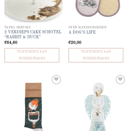
TAFEL SERVIES
OVEN HANDSCHOENEN
2 VERDIEPS CAKE SCHOTEL
A DOG’S LIFE
“RABBIT & DUCK”
€
64,60
€
20,00
TOEVOEGEN AAN
TOEVOEGEN AAN
WINKELWAGEN
WINKELWAGEN
Add to
Add to
wishlist
wishlist