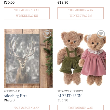
€
20,00
€
49,90
TOEVOEGEN AAN
TOEVOEGEN AAN
WINKELWAGEN
WINKELWAGEN
Add to
Add to
wishlist
wishlist
WRENDALE
BUKOWSKI BEREN
Afbeelding Hert
ALFRED 35CM
€
49,90
€
36,90
TOEVOEGEN AAN
TOEVOEGEN AAN