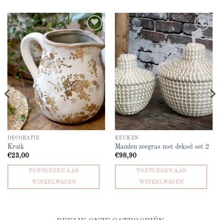
Add to
Add to
wishlist
wishlist
DECORATIE
KEUKEN
Kruik
Manden zeegras met deksel set 2
€
23,00
€
98,90
TOEVOEGEN AAN
TOEVOEGEN AAN
WINKELWAGEN
WINKELWAGEN