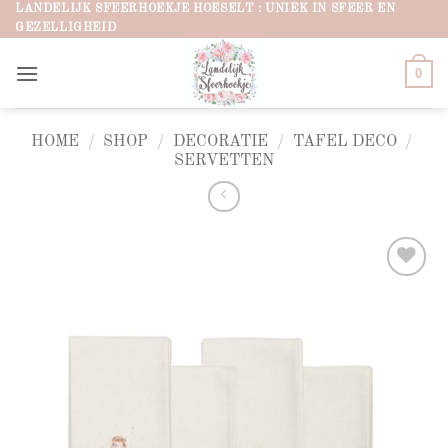
Ga
LANDELIJK SFEERHOEKJE HOESELT : UNIEK IN SFEER EN
GEZELLIGHEID
naar
inhoud
0
HOME
/
SHOP
/
DECORATIE
/
TAFEL DECO
/
SERVETTEN
Add to
wishlist