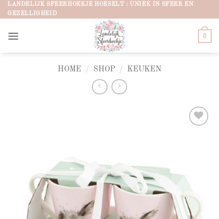
Ga
LANDELIJK SFEERHOEKJE HOESELT : UNIEK IN SFEER EN
GEZELLIGHEID
naar
inhoud
0
HOME
/
SHOP
/
KEUKEN
Add to
wishlist