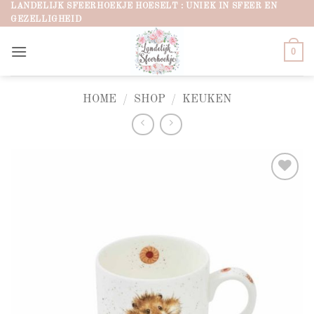
Ga
LANDELIJK SFEERHOEKJE HOESELT : UNIEK IN SFEER EN
GEZELLIGHEID
naar
inhoud
0
HOME
/
SHOP
/
KEUKEN
Add to
wishlist