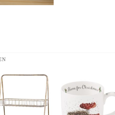
EN
Add to
Add
wishlist
wish