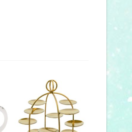
 to
Add to
list
wishlist