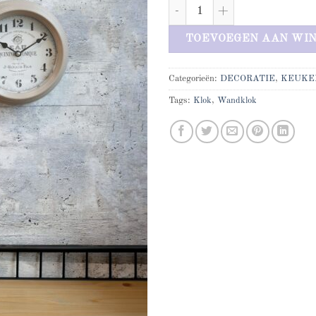
Wandklok aantal
TOEVOEGEN AAN WI
Categorieën:
DECORATIE
,
KEUKE
Tags:
Klok
,
Wandklok