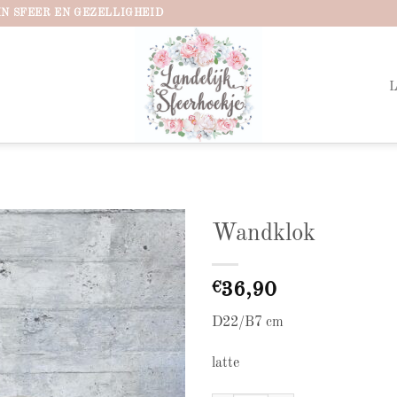
IN SFEER EN GEZELLIGHEID
Wandklok
Add to
wishlist
€
36,90
D22/B7 cm
latte