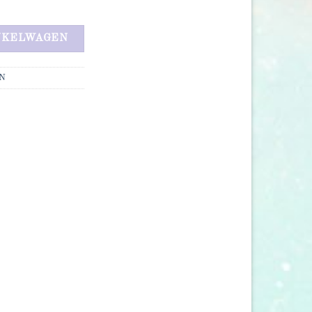
NKELWAGEN
N