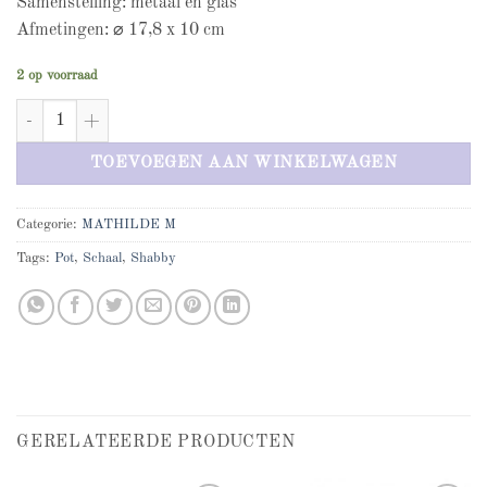
Samenstelling: metaal en glas
Afmetingen: ⌀ 17,8 x 10 cm
2 op voorraad
Mathilde M decoratieve glazen pot met deksel groot aantal
TOEVOEGEN AAN WINKELWAGEN
Categorie:
MATHILDE M
Tags:
Pot
,
Schaal
,
Shabby
GERELATEERDE PRODUCTEN