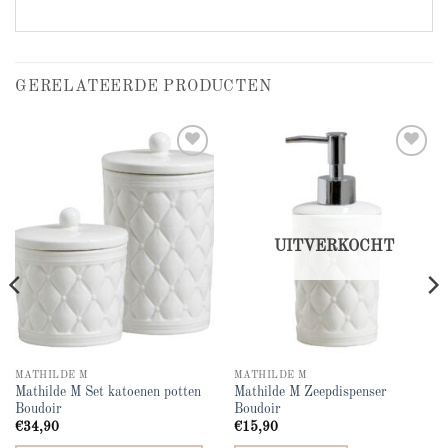
GERELATEERDE PRODUCTEN
Add to
Add to
wishlist
wishlist
UITVERKOCHT
MATHILDE M
MATHILDE M
Mathilde M Set katoenen potten
Mathilde M Zeepdispenser
Boudoir
Boudoir
€
34,90
€
15,90