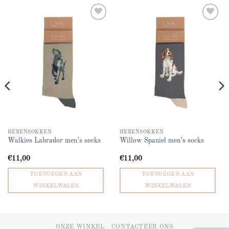
Add to
Add to
wishlist
wishlist
HERENSOKKEN
HERENSOKKEN
Walkies Labrador men’s socks
Willow Spaniel men’s socks
€
11,00
€
11,00
TOEVOEGEN AAN
TOEVOEGEN AAN
WINKELWAGEN
WINKELWAGEN
ONZE WINKEL
CONTACTEER ONS