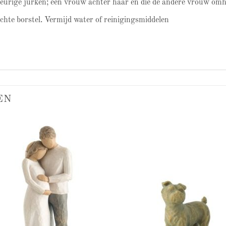
eurige jurken; één vrouw achter haar en die de andere vrouw omh
achte borstel. Vermijd water of reinigingsmiddelen
EN
Add to
Add
wishlist
wish