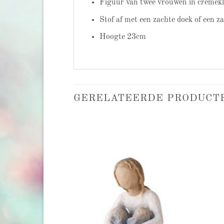
Figuur van twee vrouwen in crèmekl
Stof af met een zachte doek of een z
Hoogte 23cm
GERELATEERDE PRODUCT
Add to
Add to
wishlist
wishlist