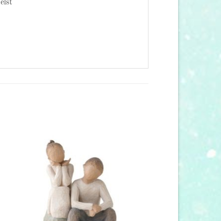
elst
 to
Add to
list
wishlist