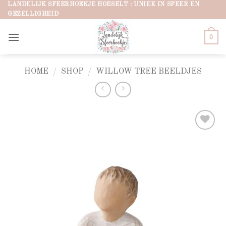
Ga
LANDELIJK SFEERHOEKJE HOESELT : UNIEK IN SFEER EN
GEZELLIGHEID
naar
inhoud
0
HOME
/
SHOP
/
WILLOW TREE BEELDJES
Add to
wishlist