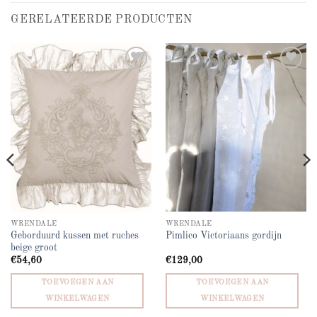
GERELATEERDE PRODUCTEN
Add to
Add to
wishlist
wishlist
WRENDALE
WRENDALE
Geborduurd kussen met ruches
Pimlico Victoriaans gordijn
beige groot
€
54,60
€
129,00
TOEVOEGEN AAN
TOEVOEGEN AAN
WINKELWAGEN
WINKELWAGEN