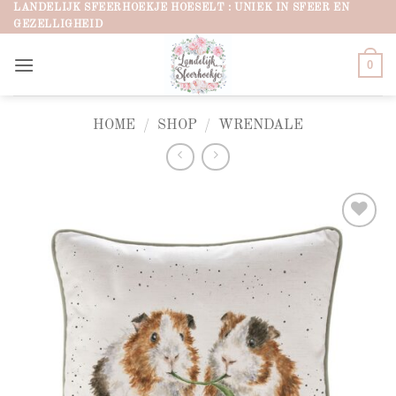
Ga
LANDELIJK SFEERHOEKJE HOESELT : UNIEK IN SFEER EN
GEZELLIGHEID
naar
inhoud
0
HOME
/
SHOP
/
WRENDALE
Add to
wishlist