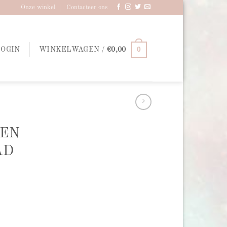
Onze winkel
Contacteer ons
0
LOGIN
WINKELWAGEN /
€
0,00
KEN
AD
BLAD aantal