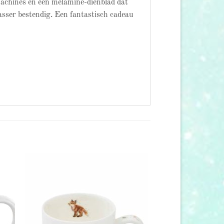
machines en één melamine-dienblad dat
asser bestendig. Een fantastisch cadeau
 to
Add to
list
wishlist