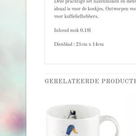
Deze prachtige set hazenmoken en dienb
ideaal is voor de koekjes. Ontworpen vo
voor koffieliefhebbers.
Inhoud mok 0,18l
Dienblad : 21cm x 14cm
GERELATEERDE PRODUCT
Add to
Add to
wishlist
wishlist