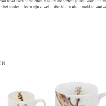
lad bevat twee porseleinen mokken die perfect passen voor koffie
or het moderne leven zijn zowel de dienbladen als de mokken vaatw
EN
Add to
Add
wishlist
wish