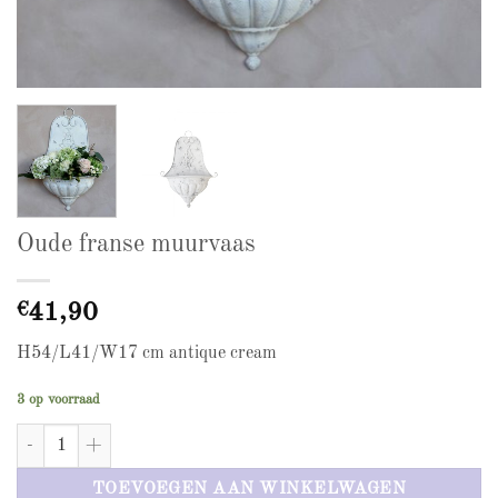
Oude franse muurvaas
€
41,90
H54/L41/W17 cm antique cream
3 op voorraad
Oude franse muurvaas aantal
TOEVOEGEN AAN WINKELWAGEN