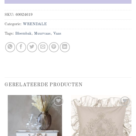
SKU:
60024619
Categorie:
WRENDALE
Tags:
Bloembak
,
Muurvaas
,
Vaas
GERELATEERDE PRODUCTEN
Add to
Add to
wishlist
wishlist