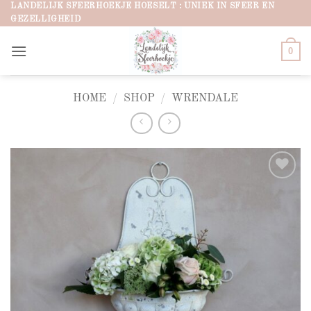
Ga
LANDELIJK SFEERHOEKJE HOESELT : UNIEK IN SFEER EN
GEZELLIGHEID
naar
inhoud
0
HOME
/
SHOP
/
WRENDALE
Add to
wishlist