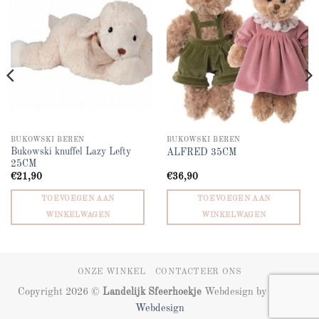
wishlist
wishlist
BUKOWSKI BEREN
BUKOWSKI BEREN
Bukowski knuffel Lazy Lefty
ALFRED 35CM
25CM
€
21,90
€
36,90
TOEVOEGEN AAN
TOEVOEGEN AAN
WINKELWAGEN
WINKELWAGEN
ONZE WINKEL
CONTACTEER ONS
Copyright 2026 ©
Landelijk Sfeerhoekje
Webdesign by
ZIZOO
Webdesign