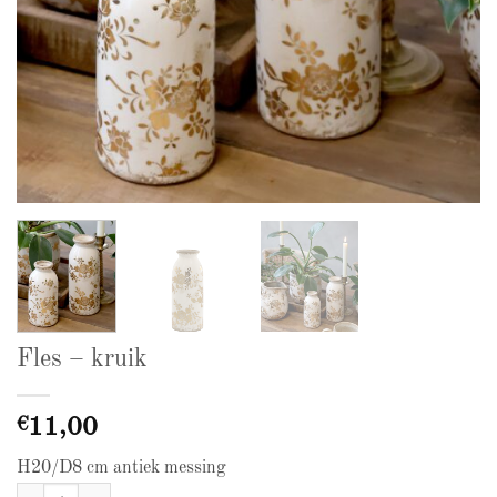
Fles – kruik
€
11,00
H20/D8 cm antiek messing
Fles - kruik aantal