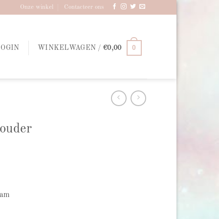
Onze winkel
Contacteer ons
0
LOGIN
WINKELWAGEN /
€
0,00
ouder
eam