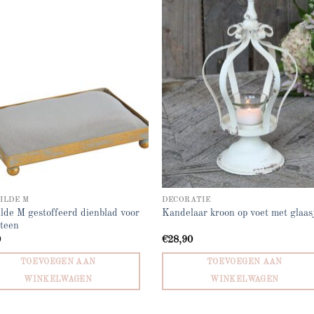
Add to
Add
wishlist
wish
ILDE M
DECORATIE
lde M gestoffeerd dienblad voor
Kandelaar kroon op voet met glaas
teen
0
€
28,90
TOEVOEGEN AAN
TOEVOEGEN AAN
WINKELWAGEN
WINKELWAGEN