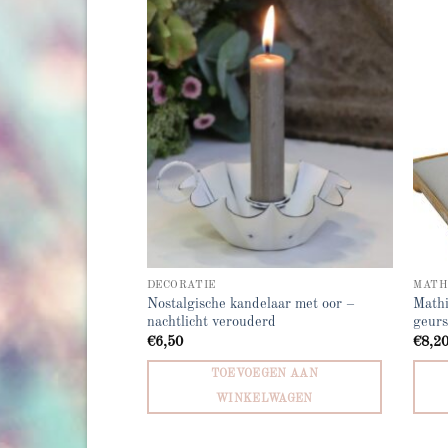
Add to
Add to
wishlist
wishlist
DECORATIE
MATH
Nostalgische kandelaar met oor –
Mathi
 voet ( klein)
nachtlicht verouderd
geurs
€
6,50
€
8,2
GEN AAN
TOEVOEGEN AAN
LWAGEN
WINKELWAGEN