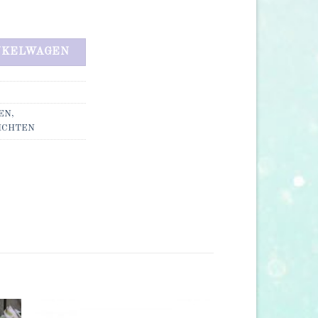
tal
NKELWAGEN
EN,
ICHTEN