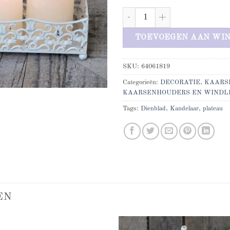
Metalen kaarsenhouder groot aan
TOEVOEGEN AAN WI
SKU:
64061819
Categorieën:
DECORATIE
,
KAARS
KAARSENHOUDERS EN WINDL
Tags:
Dienblad
,
Kandelaar
,
plateau
EN