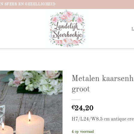
IN SFEER EN GEZELLIGHEID
Metalen kaarsenh
groot
Add to
wishlist
€
24,20
H7/L24/W8.5 cm antique cr
4 op voorraad