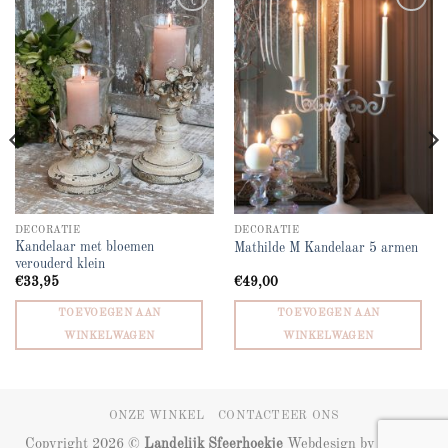
Add to
Add to
wishlist
wishlist
DECORATIE
DECORATIE
Kandelaar met bloemen
Mathilde M Kandelaar 5 armen
verouderd klein
€
33,95
€
49,00
TOEVOEGEN AAN
TOEVOEGEN AAN
WINKELWAGEN
WINKELWAGEN
ONZE WINKEL
CONTACTEER ONS
Copyright 2026 ©
Landelijk Sfeerhoekje
Webdesign by
ZIZOO