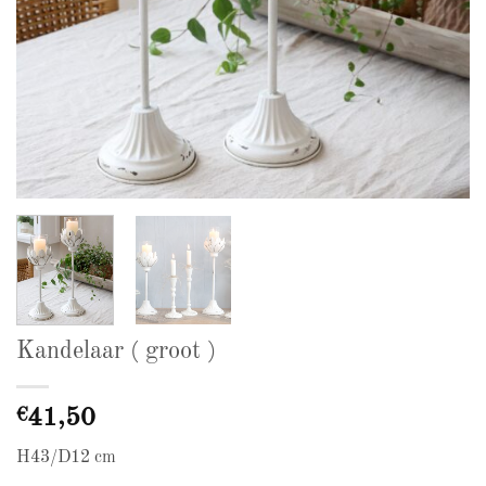
Kandelaar ( groot )
€
41,50
H43/D12 cm