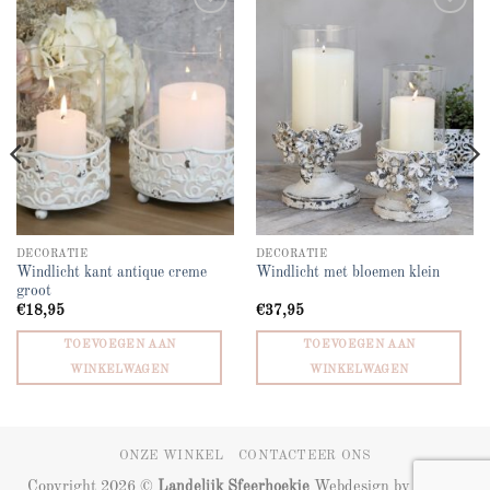
Add to
Add to
wishlist
wishlist
DECORATIE
DECORATIE
Windlicht kant antique creme
Windlicht met bloemen klein
groot
€
18,95
€
37,95
TOEVOEGEN AAN
TOEVOEGEN AAN
WINKELWAGEN
WINKELWAGEN
ONZE WINKEL
CONTACTEER ONS
Copyright 2026 ©
Landelijk Sfeerhoekje
Webdesign by
ZIZOO