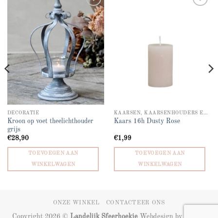
Add to
Add to
wishlist
wishlist
DECORATIE
KAARSEN, KAARSENHOUDERS EN WINDLICHTEN
Kroon op voet theelichthouder
Kaars 16h Dusty Rose
grijs
€
28,90
€
1,99
TOEVOEGEN AAN
TOEVOEGEN AAN
WINKELWAGEN
WINKELWAGEN
ONZE WINKEL
CONTACTEER ONS
Copyright 2026 ©
Landelijk Sfeerhoekje
Webdesign by
ZIZOO