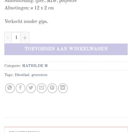
Samenstelling: ijzer, MDF, polyester
Afmetingen: ø 12 x 2 cm
Verkocht zonder gips.
Mathilde M gestoffeerd dienblad voor geursteen - Grijs aantal
TOEVOEGEN AAN WINKELWAGEN
Categorie:
MATHILDE M
Tags:
Dienblad
,
geursteen