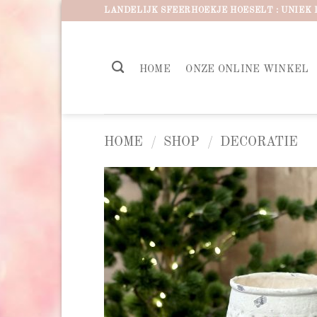
Ga
LANDELIJK SFEERHOEKJE HOESELT : UNIEK 
naar
inhoud
HOME
ONZE ONLINE WINKEL
HOME
/
SHOP
/
DECORATIE