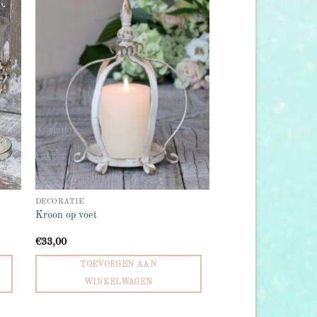
 to
Add to
list
wishlist
DECORATIE
Kroon op voet
€
33,00
TOEVOEGEN AAN
WINKELWAGEN