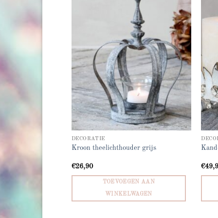
Add to
Add to
wishlist
wishlist
DECORATIE
DECO
d goud klein
Kroon theelichthouder grijs
Kande
€
26,90
€
49,
GEN AAN
TOEVOEGEN AAN
LWAGEN
WINKELWAGEN