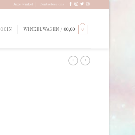
Onze winkel
Contacteer ons
0
LOGIN
WINKELWAGEN /
€
0,00