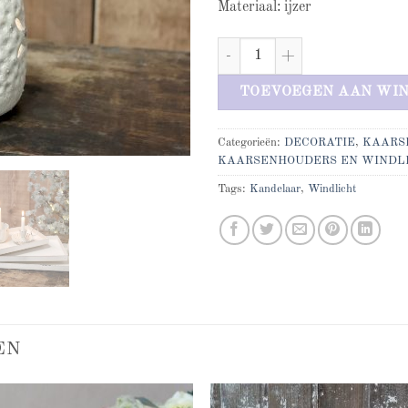
Materiaal: ijzer
Theelichthouder aantal
TOEVOEGEN AAN WI
Categorieën:
DECORATIE
,
KAARS
KAARSENHOUDERS EN WINDL
Tags:
Kandelaar
,
Windlicht
EN