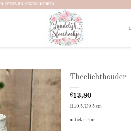
IN SFEER EN GEZELLIGHEID
Theelichthouder
Add to
wishlist
€
13,80
H10,5/D9,5 cm
antiek crème