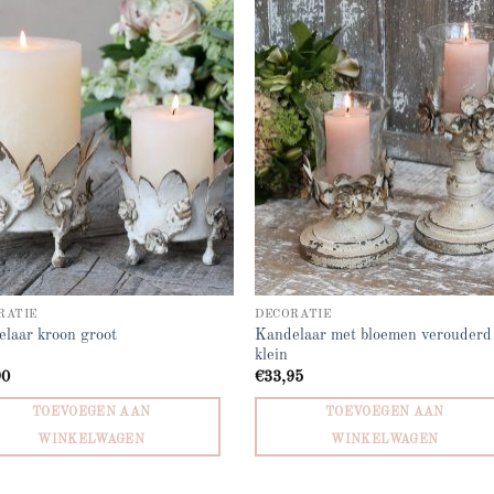
Add to
Add
wishlist
wish
RATIE
DECORATIE
Kandelaar met bloemen verouderd
laar kroon groot
klein
90
€
33,95
TOEVOEGEN AAN
TOEVOEGEN AAN
WINKELWAGEN
WINKELWAGEN