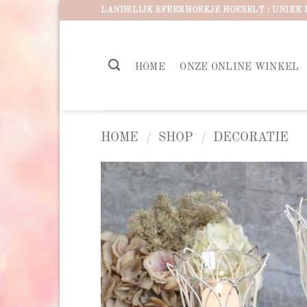
Ga
LANDELIJK SFEERHOEKJE HOESELT : UNIEK 
naar
inhoud
HOME
ONZE ONLINE WINKEL
HOME
/
SHOP
/
DECORATIE