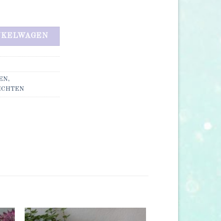
tal
NKELWAGEN
EN,
ICHTEN