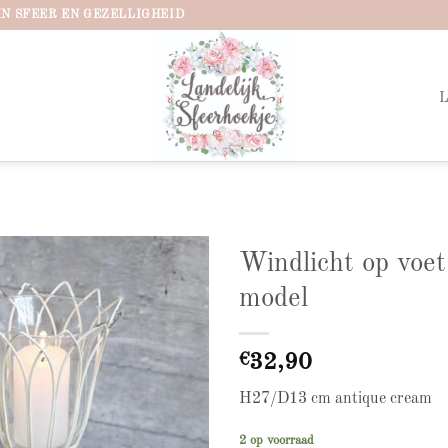
IN SFEER EN GEZELLIGHEID
Windlicht op voet
model
Add to
wishlist
€
32,90
H27/D13 cm antique cream
2 op voorraad