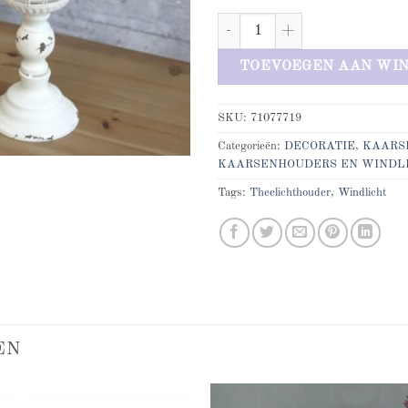
Windlicht op voet groot model aan
TOEVOEGEN AAN WI
SKU:
71077719
Categorieën:
DECORATIE
,
KAARS
KAARSENHOUDERS EN WINDL
Tags:
Theelichthouder
,
Windlicht
EN