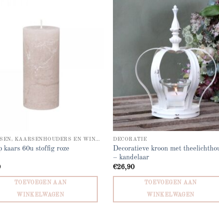
Add to
Add
wishlist
wish
KAARSEN, KAARSENHOUDERS EN WINDLICHTEN
DECORATIE
Decoratieve kroon met theelichtho
 kaars 60u stoffig roze
– kandelaar
0
€
26,90
TOEVOEGEN AAN
TOEVOEGEN AAN
WINKELWAGEN
WINKELWAGEN