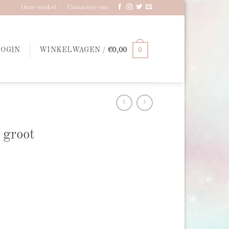
Onze winkel
Contacteer ons
0
LOGIN
WINKELWAGEN /
€
0,00
 groot