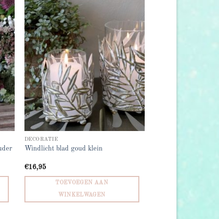
 to
Add to
list
wishlist
DECORATIE
uder
Windlicht blad goud klein
€
16,95
TOEVOEGEN AAN
WINKELWAGEN