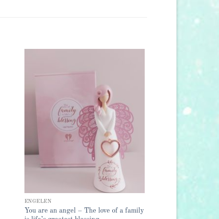
 to
Add to
list
wishlist
ENGELEN
You are an angel – The love of a family