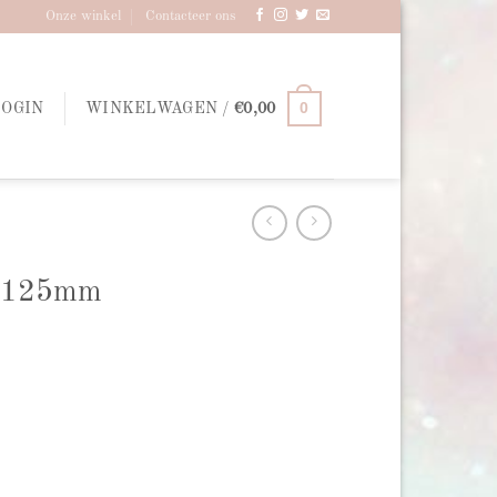
Onze winkel
Contacteer ons
0
LOGIN
WINKELWAGEN /
€
0,00
 | 125mm
e aantal