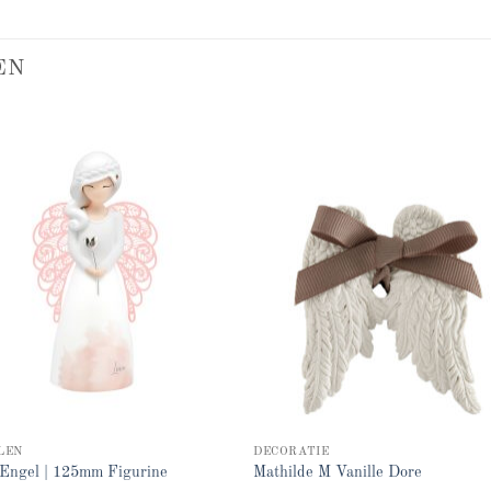
EN
Add to
Add
wishlist
wish
LEN
DECORATIE
Engel | 125mm Figurine
Mathilde M Vanille Dore