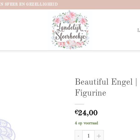
IN SFEER EN GEZELLIGHEID
Beautiful Engel
Figurine
Add to
wishlist
€
24,00
4 op voorraad
Beautiful Engel | 125mm Figurin