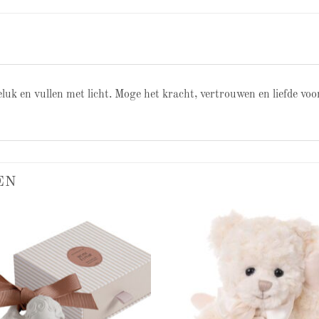
uk en vullen met licht. Moge het kracht, vertrouwen en liefde voor
EN
Add to
Add
wishlist
wish