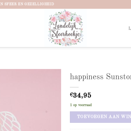
IN SFEER EN GEZELLIGHEID
happiness Sunsto
Add to
wishlist
€
34,95
1 op voorraad
TOEVOEGEN AAN WI