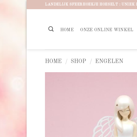
Ga
LANDELIJK SFEERHOEKJE HOESELT : UNIEK 
naar
inhoud
HOME
ONZE ONLINE WINKEL
HOME
/
SHOP
/
ENGELEN