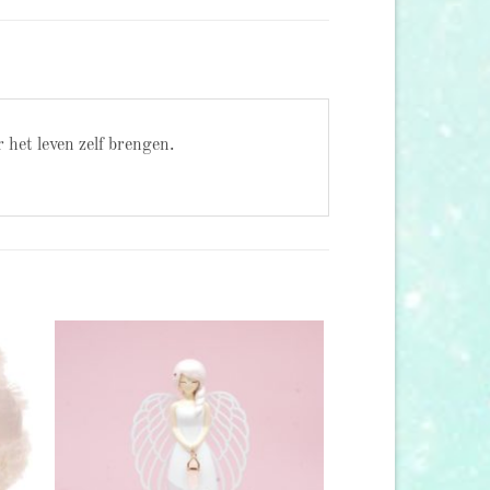
 het leven zelf brengen.
 to
Add to
list
wishlist