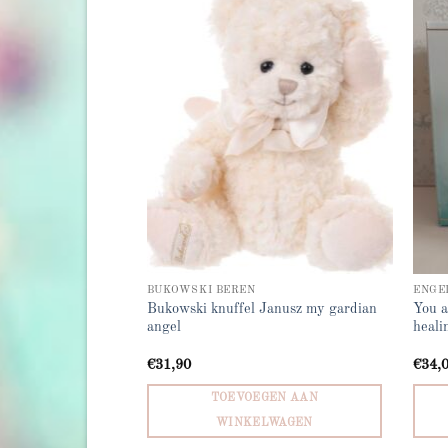
Add to
Add to
wishlist
wishlist
BUKOWSKI BEREN
ENGE
 a daughter is
Bukowski knuffel Janusz my gardian
You a
 with, dream with,
angel
heali
our heart
€
31,90
€
34,
GEN AAN
TOEVOEGEN AAN
LWAGEN
WINKELWAGEN