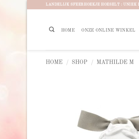
Ga
LANDELIJK SFEERHOEKJE HOESELT : UNIEK 
naar
inhoud
HOME
ONZE ONLINE WINKEL
HOME
/
SHOP
/
MATHILDE M