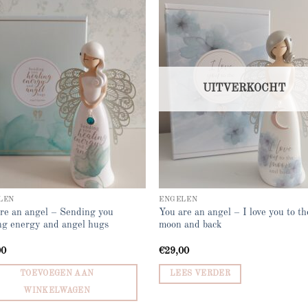
Add to
Add
wishlist
wish
UITVERKOCHT
LEN
ENGELEN
re an angel – Sending you
You are an angel – I love you to th
ng energy and angel hugs
moon and back
00
€
29,00
TOEVOEGEN AAN
LEES VERDER
WINKELWAGEN