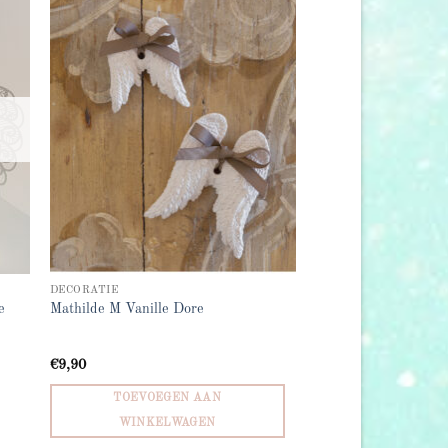
 to
Add to
list
wishlist
DECORATIE
e
Mathilde M Vanille Dore
€
9,90
TOEVOEGEN AAN
WINKELWAGEN