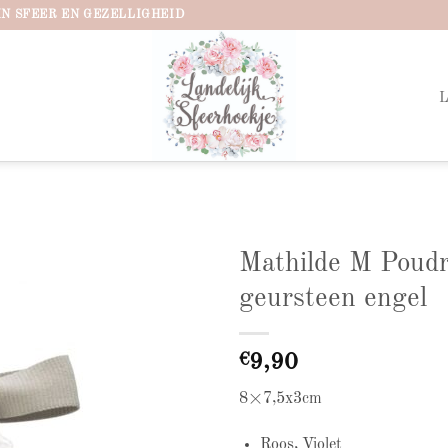
IN SFEER EN GEZELLIGHEID
Mathilde M Poudr
geursteen engel
Add to
wishlist
€
9,90
8×7,5x3cm
Roos, Violet