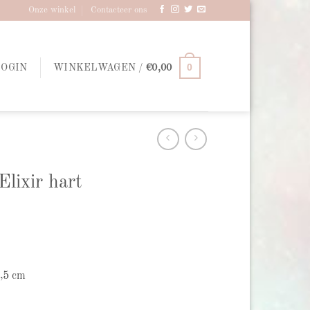
Onze winkel
Contacteer ons
0
LOGIN
WINKELWAGEN /
€
0,00
lixir hart
2,5 cm
 aantal