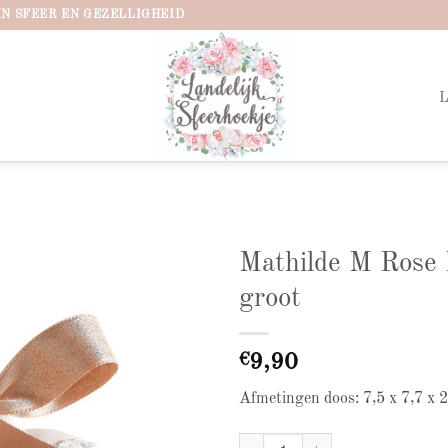
IN SFEER EN GEZELLIGHEID
Mathilde M Rose E
groot
Add to
wishlist
€
9,90
Afmetingen doos: 7,5 x 7,7 x 
Mathilde M Rose Elixir hart groot