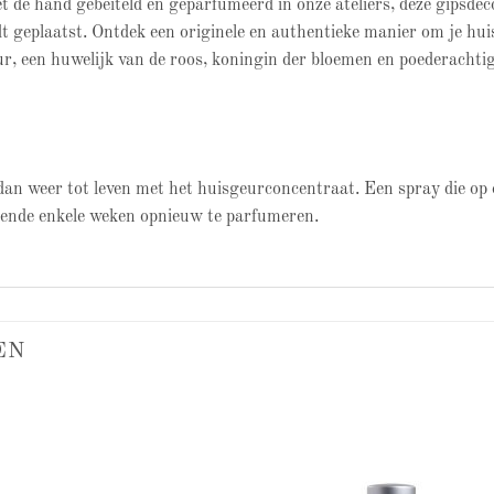
t de hand gebeiteld en geparfumeerd in onze ateliers, deze gipsde
t geplaatst. Ontdek een originele en authentieke manier om je hu
ur, een huwelijk van de roos, koningin der bloemen en poederachtig
an weer tot leven met het huisgeurconcentraat. Een spray die op
rende enkele weken opnieuw te parfumeren.
EN
Add to
Add
wishlist
wish