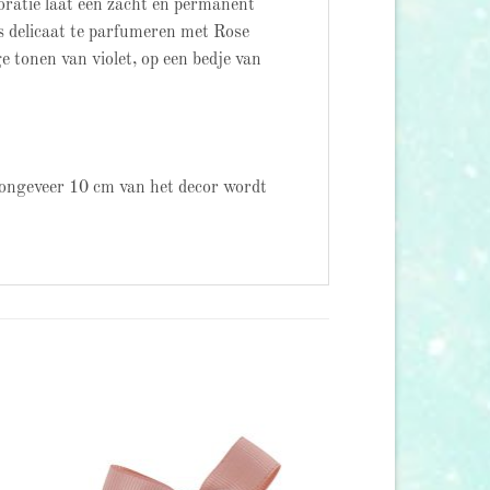
coratie laat een zacht en permanent
is delicaat te parfumeren met Rose
e tonen van violet, op een bedje van
 ongeveer 10 cm van het decor wordt
 to
Add to
list
wishlist