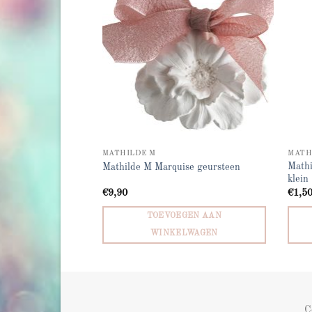
MATHILDE M
MATH
Mathi
e coton geursteen
Mathilde M Marquise geursteen
klein
€
9,90
€
1,5
GEN AAN
TOEVOEGEN AAN
LWAGEN
WINKELWAGEN
C