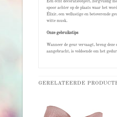
Een echt decoratieobject, zorgvuldig me
spoor achter op de plaats waar het word
Élixir, een wellustige en betoverende ge
witte musk.
Onze gebruikstips
Wanneer de geur vervaagt, breng deze d
aangebracht, is voldoende om het gedu
GERELATEERDE PRODUCT
Add to
Add to
wishlist
wishlist