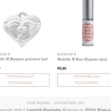
ILDE M
MATHILDE M
lde M Marquise geursteen hart
Mathilde M Rose Elegante spray
0
€
6,60
TOEVOEGEN AAN
TOEVOEGEN AAN
WINKELWAGEN
WINKELWAGEN
ONZE WINKEL
CONTACTEER ONS
opyright 2026 ©
Landelijk Sfeerhoekje
Webdesign by
ZIZOO
Webdesi