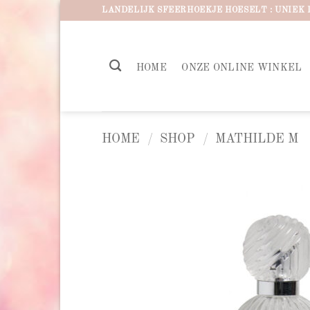
Ga
LANDELIJK SFEERHOEKJE HOESELT : UNIEK 
naar
inhoud
HOME
ONZE ONLINE WINKEL
HOME
/
SHOP
/
MATHILDE M