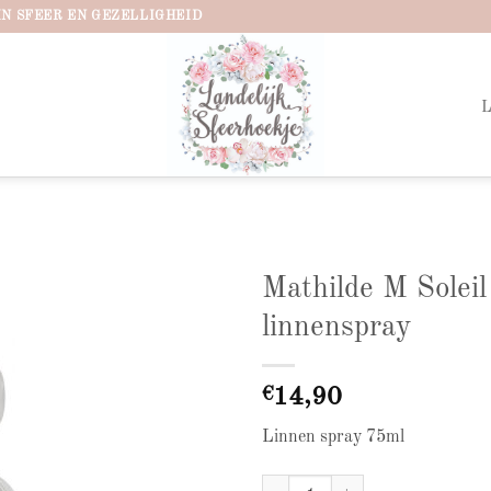
IN SFEER EN GEZELLIGHEID
Mathilde M Soleil
linnenspray
Add to
wishlist
€
14,90
Linnen spray 75ml
Mathilde M Soleil Pastel linnensp