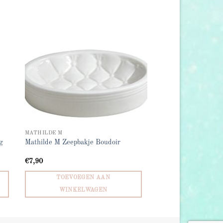
 to
Add to
list
wishlist
MATHILDE M
g
Mathilde M Zeepbakje Boudoir
€
7,90
TOEVOEGEN AAN
WINKELWAGEN