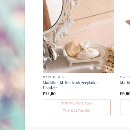
Add to
Add to
wishlist
wishlist
RKOCHT
MATHILDE M
MATH
Mathilde M Bedbank zeepbakje
spenser Boudoir
Mathi
Boudoir
€
14,90
€
9,9
TOEVOEGEN AAN
WINKELWAGEN