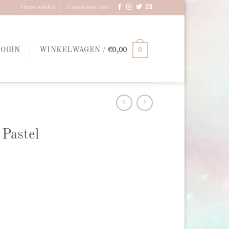
Onze winkel
Contacteer ons
0
LOGIN
WINKELWAGEN /
€
0,00
 Pastel
ray aantal