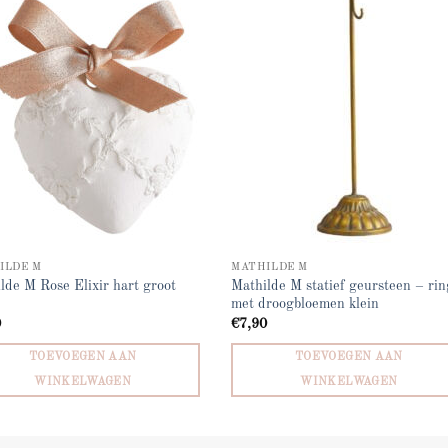
Add to
Add
wishlist
wish
ILDE M
MATHILDE M
Mathilde M statief geursteen – rin
lde M Rose Elixir hart groot
met droogbloemen klein
0
€
7,90
TOEVOEGEN AAN
TOEVOEGEN AAN
WINKELWAGEN
WINKELWAGEN