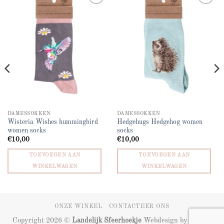
Add to
Add to
wishlist
wishlist
DAMESSOKKEN
DAMESSOKKEN
Wisteria Wishes hummingbird
Hedgehugs Hedgehog women
women socks
socks
€
10,00
€
10,00
TOEVOEGEN AAN
TOEVOEGEN AAN
WINKELWAGEN
WINKELWAGEN
ONZE WINKEL
CONTACTEER ONS
Copyright 2026 ©
Landelijk Sfeerhoekje
Webdesign by
ZIZOO