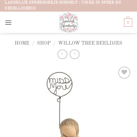
Ga
LANDELIJK SFEERHOEKJE HOESELT : UNIEK IN SFEER EN
GEZELLIGHEID
naar
inhoud
0
HOME
/
SHOP
/
WILLOW TREE BEELDJES
Add to
wishlist