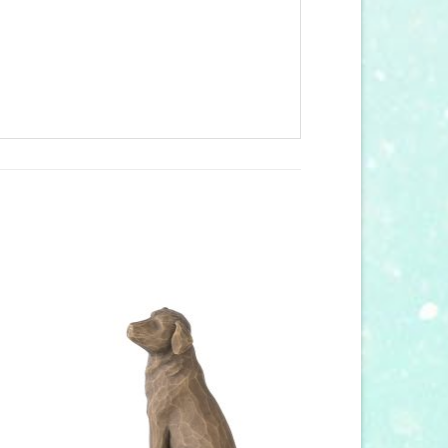
 to
Add to
list
wishlist