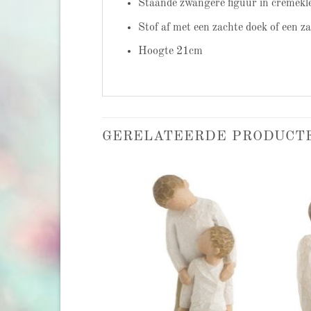
Staande zwangere figuur in crèmekle
Stof af met een zachte doek of een z
Hoogte 21cm
GERELATEERDE PRODUCT
Add to
Add to
wishlist
wishlist