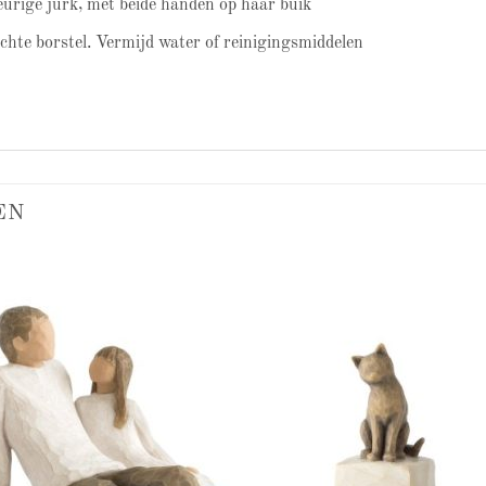
urige jurk, met beide handen op haar buik
achte borstel. Vermijd water of reinigingsmiddelen
EN
Add to
Add
wishlist
wish