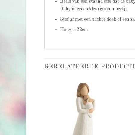
Beeld van een staand stel dat de ba
Baby in crèmekleurige rompertje
Stof af met een zachte doek of een z
Hoogte 22cm
GERELATEERDE PRODUCT
Add to
Add to
wishlist
wishlist