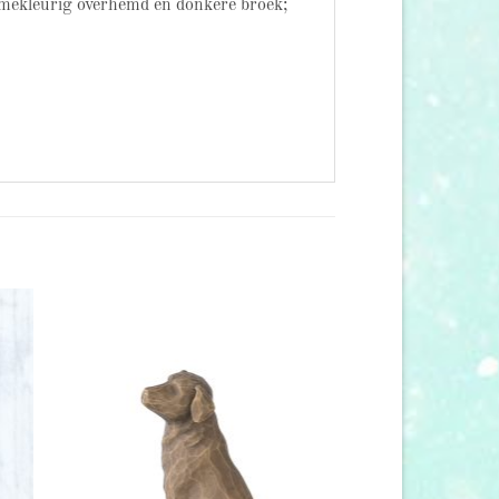
èmekleurig overhemd en donkere broek;
 to
Add to
list
wishlist