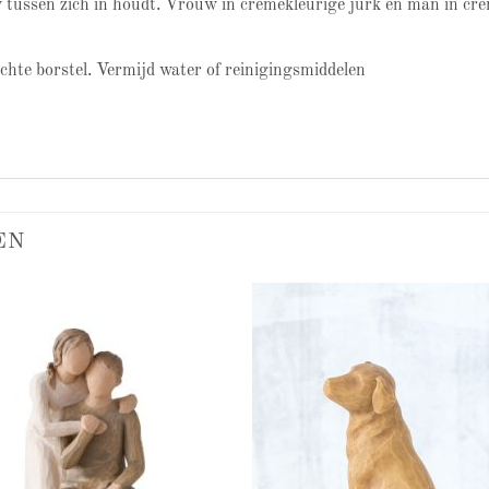
by tussen zich in houdt. Vrouw in crèmekleurige jurk en man in cr
achte borstel. Vermijd water of reinigingsmiddelen
EN
Add to
Add
wishlist
wish