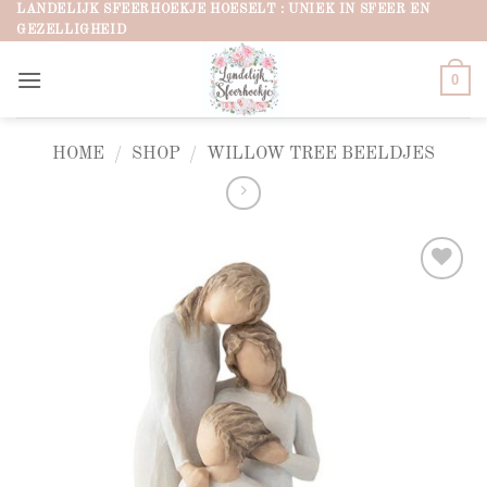
Ga
LANDELIJK SFEERHOEKJE HOESELT : UNIEK IN SFEER EN
GEZELLIGHEID
naar
inhoud
0
HOME
/
SHOP
/
WILLOW TREE BEELDJES
Add to
wishlist