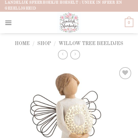
Ga
LANDELIJK SFEERHOEKJE HOESELT : UNIEK IN SFEER EN
GEZELLIGHEID
naar
inhoud
0
HOME
/
SHOP
/
WILLOW TREE BEELDJES
Add to
wishlist