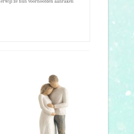
 terwijl ze hun voorhoofden aanraken
 to
Add to
list
wishlist