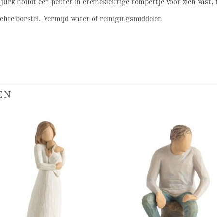
 jurk houdt een peuter in crèmekleurige rompertje voor zich vast,
achte borstel. Vermijd water of reinigingsmiddelen
EN
Add to
Add
wishlist
wish