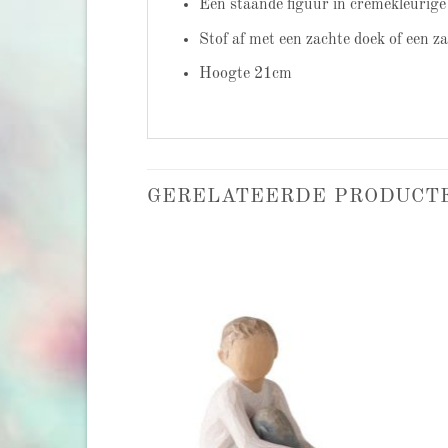
Een staande figuur in crèmekleurige
Stof af met een zachte doek of een z
Hoogte 21cm
GERELATEERDE PRODUCT
Add to
Add to
wishlist
wishlist