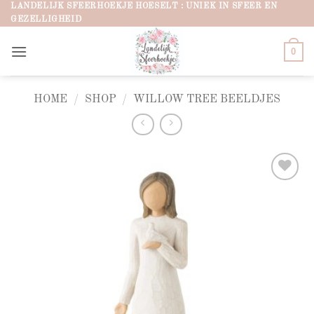
Ga
LANDELIJK SFEERHOEKJE HOESELT : UNIEK IN SFEER EN
GEZELLIGHEID
naar
inhoud
0
HOME
/
SHOP
/
WILLOW TREE BEELDJES
Add to
wishlist