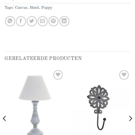
Tags:
Canvas
,
Hond
,
Puppy
GERELATEERDE PRODUCTEN
Add to
Add to
wishlist
wishlist