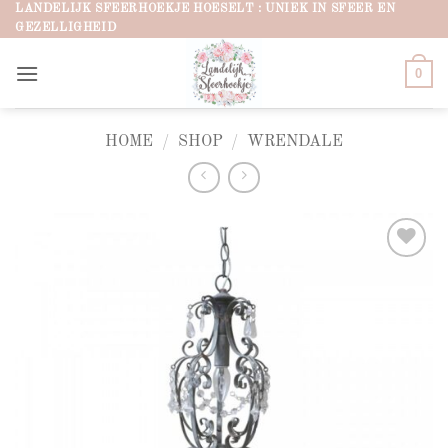
Ga
LANDELIJK SFEERHOEKJE HOESELT : UNIEK IN SFEER EN
GEZELLIGHEID
naar
inhoud
0
HOME
/
SHOP
/
WRENDALE
Add to
wishlist