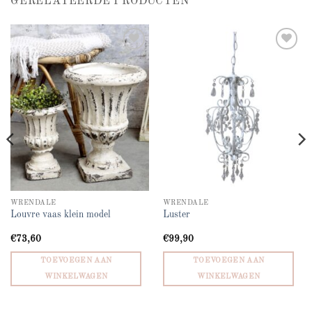
GERELATEERDE PRODUCTEN
Add to
Add to
wishlist
wishlist
WRENDALE
WRENDALE
Louvre vaas klein model
Luster
€
73,60
€
99,90
TOEVOEGEN AAN
TOEVOEGEN AAN
WINKELWAGEN
WINKELWAGEN