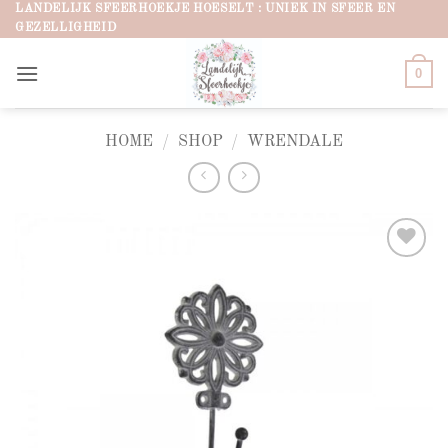
Ga
LANDELIJK SFEERHOEKJE HOESELT : UNIEK IN SFEER EN
GEZELLIGHEID
naar
inhoud
0
HOME
/
SHOP
/
WRENDALE
Add to
wishlist