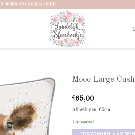
IN SFEER EN GEZELLIGHEID
Mooo Large Cush
Add to
wishlist
€
65,00
Afmetingen: 60cm
1 op voorraad
TOEVOEGEN AAN WI