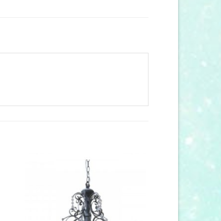
 to
Add to
list
wishlist