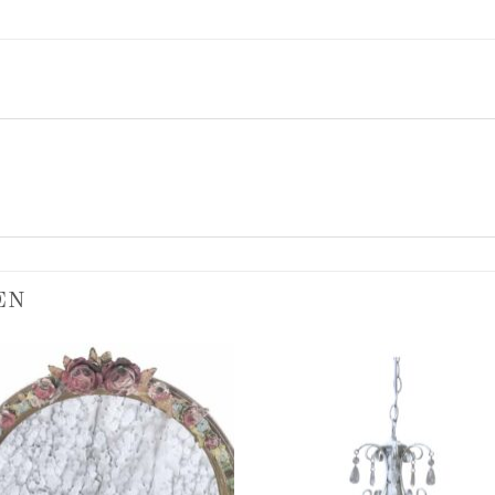
EN
Add to
Add
wishlist
wish