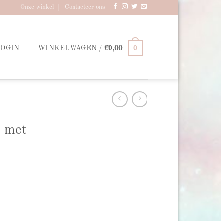
Onze winkel
Contacteer ons
0
LOGIN
WINKELWAGEN /
€
0,00
t met