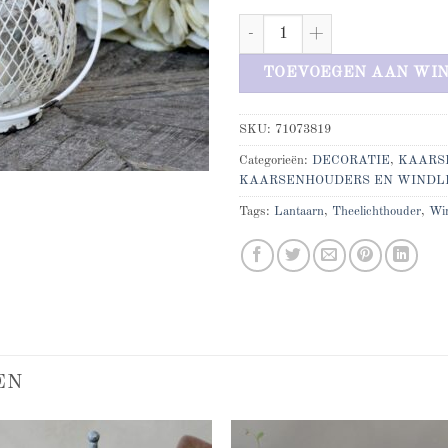
Metalen windlicht met hengel aan
TOEVOEGEN AAN WI
SKU:
71073819
Categorieën:
DECORATIE
,
KAARS
KAARSENHOUDERS EN WINDL
Tags:
Lantaarn
,
Theelichthouder
,
Win
EN