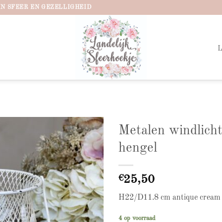
IN SFEER EN GEZELLIGHEID
Metalen windlich
hengel
Add to
wishlist
€
25,50
H22/D11.8 cm antique cream
4 op voorraad