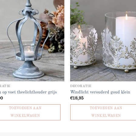
Add to
Add
wishlist
wish
RATIE
DECORATIE
 op voet theelichthouder grijs
Windlicht verouderd goud klein
90
€
18,95
TOEVOEGEN AAN
TOEVOEGEN AAN
WINKELWAGEN
WINKELWAGEN