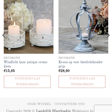
Add to
Add to
wishlist
wishlist
DECORATIE
DECORATIE
Windlicht kant antique creme
Kroon op voet theelichthouder
klein
grijs
€
15,95
€
28,90
TOEVOEGEN AAN
TOEVOEGEN AAN
WINKELWAGEN
WINKELWAGEN
ONZE WINKEL
CONTACTEER ONS
Copyright 2026 ©
Landelijk Sfeerhoekje
Webdesign by
ZIZOO