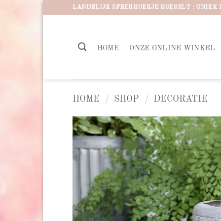
Ga
LANDELIJK SFEERHOEKJE HOESELT : UNIEK 
naar
inhoud
HOME
ONZE ONLINE WINKEL
HOME
/
SHOP
/
DECORATIE