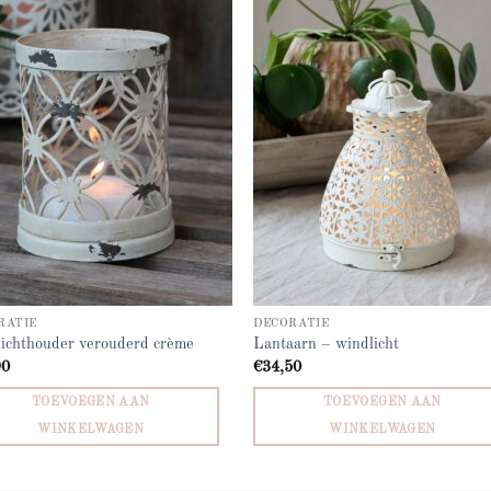
Add to
Add
wishlist
wish
RATIE
DECORATIE
ichthouder verouderd crème
Lantaarn – windlicht
90
€
34,50
TOEVOEGEN AAN
TOEVOEGEN AAN
WINKELWAGEN
WINKELWAGEN