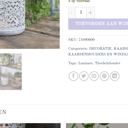
3 op voorraad
Windlicht groot model aantal
TOEVOEGEN AAN WI
SKU:
71090600
Categorieën:
DECORATIE
,
KAARS
KAARSENHOUDERS EN WINDL
Tags:
Lantaarn
,
Theelichthouder
EN