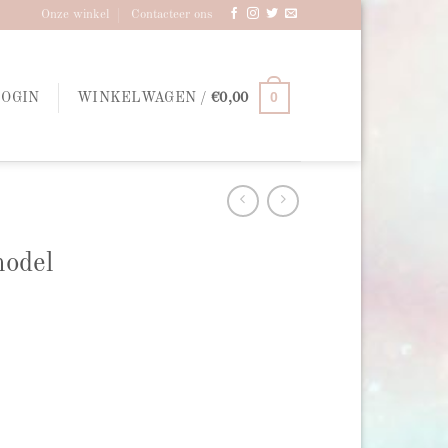
Onze winkel
Contacteer ons
0
LOGIN
WINKELWAGEN /
€
0,00
model