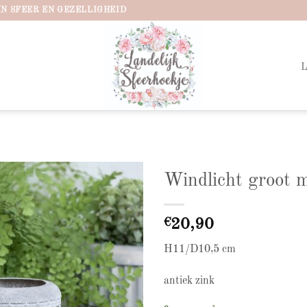
IN SFEER EN GEZELLIGHEID
Windlicht groot 
Add to
wishlist
€
20,90
H11/D10,5 cm
antiek zink