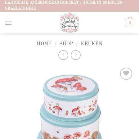
Ga
LANDELIJK SFEERHOEKJE HOESELT : UNIEK IN SFEER EN
GEZELLIGHEID
naar
inhoud
0
HOME
/
SHOP
/
KEUKEN
Add to
wishlist