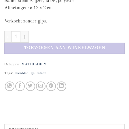
Samenstelling: ijzer, MDF, polyester
Afmetingen: ø 12 x 2 cm
Verkocht zonder gips.
Mathilde M gestoffeerd dienblad voor geursteen - Roze aantal
TOEVOEGEN AAN WINKELWAGEN
Categorie:
MATHILDE M
Tags:
Dienblad
,
geursteen