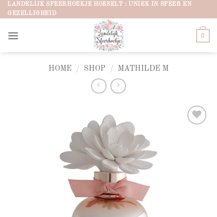
Ga
LANDELIJK SFEERHOEKJE HOESELT : UNIEK IN SFEER EN
GEZELLIGHEID
naar
inhoud
0
HOME
/
SHOP
/
MATHILDE M
Add to
wishlist