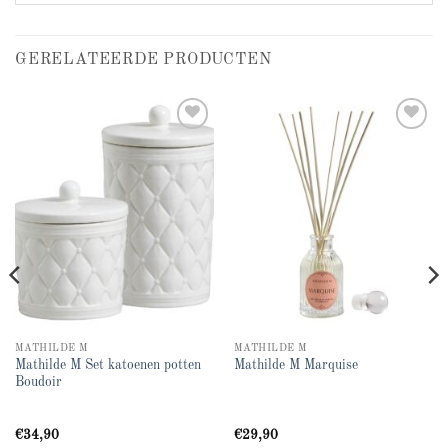
GERELATEERDE PRODUCTEN
Add to
Add to
wishlist
wishlist
MATHILDE M
MATHILDE M
Mathilde M Set katoenen potten
Mathilde M Marquise
Boudoir
€
34,90
€
29,90