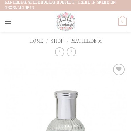
Ga
LANDELIJK SFEERHOEKJE HOESELT : UNIEK IN SFEER EN
GEZELLIGHEID
naar
inhoud
0
HOME
/
SHOP
/
MATHILDE M
Add to
wishlist