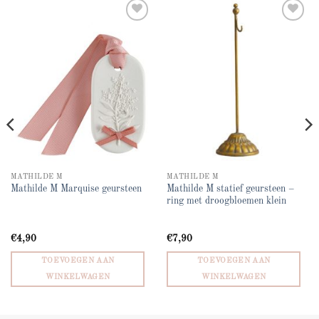
Add to
Add to
wishlist
wishlist
MATHILDE M
MATHILDE M
Mathilde M statief geursteen –
Mathilde M Marquise geursteen
ring met droogbloemen klein
€
4,90
€
7,90
TOEVOEGEN AAN
TOEVOEGEN AAN
WINKELWAGEN
WINKELWAGEN