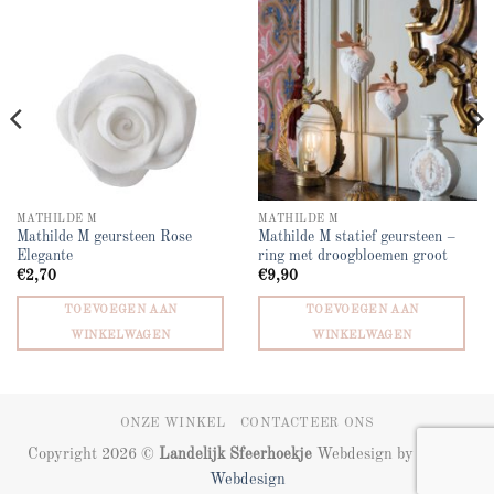
wishlist
wishlist
MATHILDE M
MATHILDE M
Mathilde M geursteen Rose
Mathilde M statief geursteen –
Elegante
ring met droogbloemen groot
€
2,70
€
9,90
TOEVOEGEN AAN
TOEVOEGEN AAN
WINKELWAGEN
WINKELWAGEN
ONZE WINKEL
CONTACTEER ONS
Copyright 2026 ©
Landelijk Sfeerhoekje
Webdesign by
ZIZOO
Webdesign